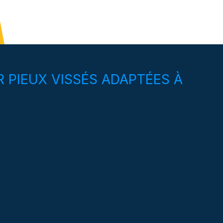
 PIEUX VISSÉS ADAPTÉES À
st partout : nous avons réalisé
s à toute épreuve et à prix
 au Canada. Forte de plusieurs
tre équipe vous soutiendra dans
ruction.