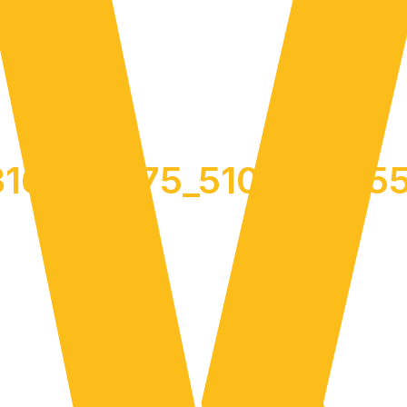
316889275_5105251555