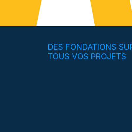
DES FONDATIONS SUR
TOUS VOS PROJETS
La qualité Pieux Xtrême e
des milliers de fondation
compétitif, au Québec et
années d’expérience, no
tous vos projets de const