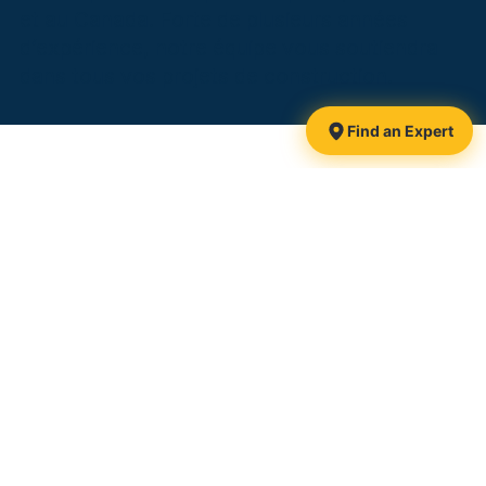
et au Canada. Forte de plusieurs années
d’expérience, notre équipe vous soutiendra
dans tous vos projets de construction.
Find an Expert
1425, route 116
Danville, QC
J0A 1A0 Canada
Follow-us:
Toll-free:
1 877 839-3911
Phone:
819 839-3911
Email:
info@pieuxxtreme.com
CCMC