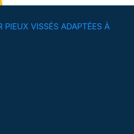
 PIEUX VISSÉS ADAPTÉES À
st partout : nous avons réalisé
s à toute épreuve et à prix
 au Canada. Forte de plusieurs
tre équipe vous soutiendra dans
ruction.