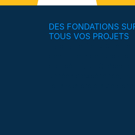
DES FONDATIONS SUR
TOUS VOS PROJETS
La qualité Pieux Xtrême e
des milliers de fondation
compétitif, au Québec et
années d’expérience, no
tous vos projets de const