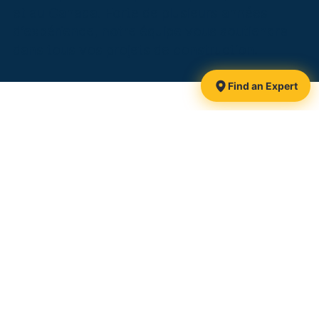
et au Canada. Forte de plusieurs années
d’expérience, notre équipe vous soutiendra
dans tous vos projets de construction.
Find an Expert
1425, route 116
Danville, QC
J0A 1A0 Canada
Follow-us:
Toll-free:
1 877 839-3911
Phone:
819 839-3911
Email:
info@pieuxxtreme.com
CCMC