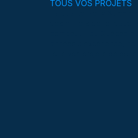
TOUS VOS PROJETS
La qualité Pieux Xtrême e
des milliers de fondation
compétitif, au Québec et
années d’expérience, no
tous vos projets de const