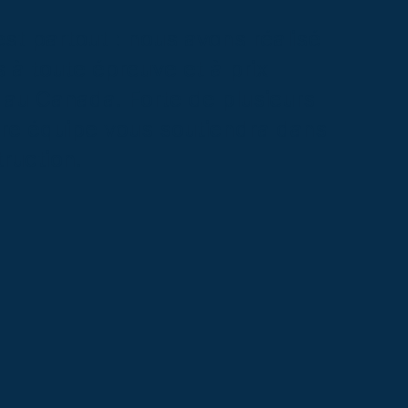
st partout : nous avons réalisé
s à toute épreuve et à prix
 au Canada. Forte de plusieurs
tre équipe vous soutiendra dans
ruction.