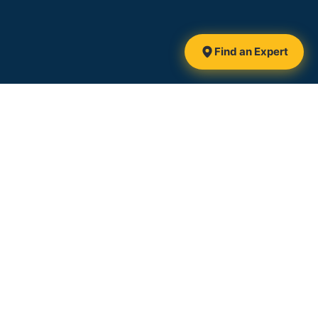
Find an Expert
CCMC