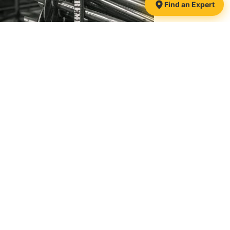
Find an Expert
1425, route 116
Danville, QC
J0A 1A0 Canada
Follow-us:
Toll-free:
1 877 839-3911
Phone:
819 839-3911
Email:
info@pieuxxtreme.com
CCMC