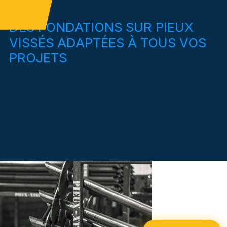
DES FONDATIONS SUR PIEUX
VISSÉS ADAPTÉES À TOUS VOS
PROJETS
La qualité Pieux Xtrême est partout : nous
avons réalisé des milliers de fondations à
toute épreuve et à prix compétitif, au Québec
et au Canada. Forte de plusieurs années
d’expérience, notre équipe vous soutiendra
dans tous vos projets de construction.