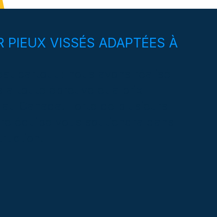
 PIEUX VISSÉS ADAPTÉES À
st partout : nous avons réalisé
s à toute épreuve et à prix
 au Canada. Forte de plusieurs
tre équipe vous soutiendra dans
ruction.