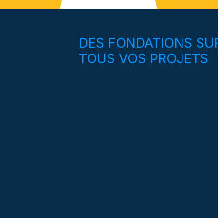
DES FONDATIONS SUR
TOUS VOS PROJETS
La qualité Pieux Xtrême e
des milliers de fondation
compétitif, au Québec et
années d’expérience, no
tous vos projets de const