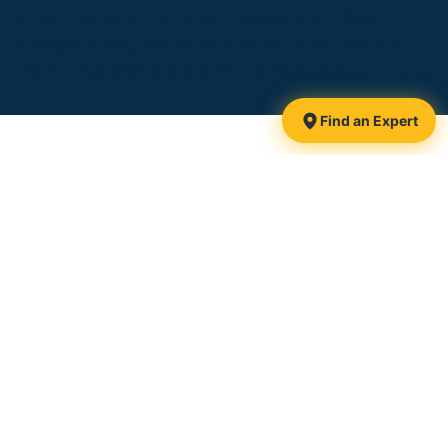
et au Canada. Forte de plusieurs années
d’expérience, notre équipe vous soutiendra
dans tous vos projets de construction.
Find an Expert
1425, route 116
Danville, QC
J0A 1A0 Canada
Follow-us:
Toll-free:
1 877 839-3911
Phone:
819 839-3911
Email:
info@pieuxxtreme.com
CCMC