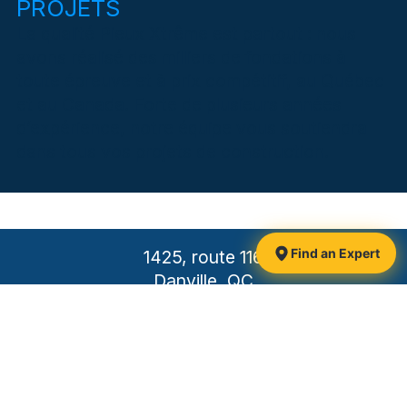
PROJETS
La qualité Pieux Xtrême est partout : nous
avons réalisé des milliers de fondations à
toute épreuve et à prix compétitif, au Québec
et au Canada. Forte de plusieurs années
d’expérience, notre équipe vous soutiendra
dans tous vos projets de construction.
Find an Expert
1425, route 116
Danville, QC
J0A 1A0 Canada
Follow-us:
Toll-free:
1 877 839-3911
Phone:
819 839-3911