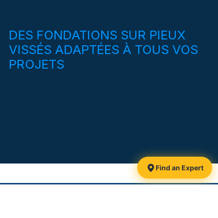
DES FONDATIONS SUR PIEUX
VISSÉS ADAPTÉES À TOUS VOS
PROJETS
La qualité Pieux Xtrême est partout : nous
avons réalisé des milliers de fondations à
toute épreuve et à prix compétitif, au Québec
et au Canada. Forte de plusieurs années
d’expérience, notre équipe vous soutiendra
dans tous vos projets de construction.
Find an Expert
1425, route 116
Danville, QC